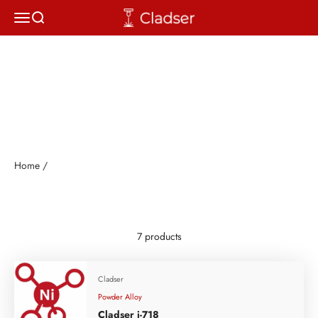
Skip to content
CLADSER
Open navigation menu
Open search
Home /
7 products
Cladser
Powder Alloy
Cladser i-718